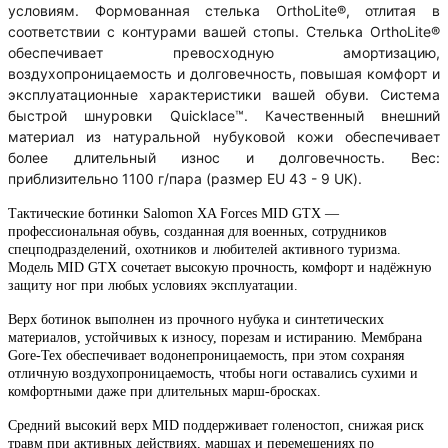
условиям. Формованная стелька OrthoLite®, отлитая в
соответствии с контурами вашей стопы. Стелька OrthoLite®
обеспечивает превосходную амортизацию,
воздухопроницаемость и долговечность, повышая комфорт и
эксплуатационные характеристики вашей обуви. Система
быстрой шнуровки Quicklace™. Качественный внешний
материал из натуральной нубуковой кожи обеспечивает
более длительный износ и долговечность. Вес:
приблизительно 1100 г/пара (размер EU 43 - 9 UK).
Тактические ботинки Salomon XA Forces MID GTX —
профессиональная обувь, созданная для военных, сотрудников
спецподразделений, охотников и любителей активного туризма.
Модель MID GTX сочетает высокую прочность, комфорт и надёжную
защиту ног при любых условиях эксплуатации.
Верх ботинок выполнен из прочного нубука и синтетических
материалов, устойчивых к износу, порезам и истиранию. Мембрана
Gore-Tex обеспечивает водонепроницаемость, при этом сохраняя
отличную воздухопроницаемость, чтобы ноги оставались сухими и
комфортными даже при длительных марш-бросках.
Средний высокий верх MID поддерживает голеностоп, снижая риск
травм при активных действиях, маршах и перемещениях по