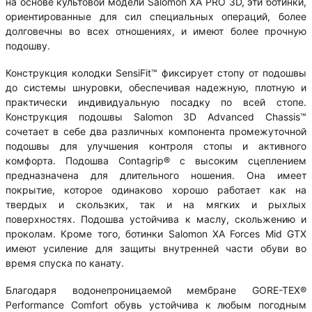
на основе культовой модели Salomon XA PRO 3D, эти ботинки,
ориентированные для сил специальных операций, более
долговечны во всех отношениях, и имеют более прочную
подошву.
Конструкция колодки SensiFit™ фиксирует стопу от подошвы
до системы шнуровки, обеспечивая надежную, плотную и
практически индивидуальную посадку по всей стопе.
Конструкция подошвы Salomon 3D Advanced Chassis™
сочетает в себе два различных компонента промежуточной
подошвы для улучшения контроля стопы и активного
комфорта. Подошва Contagrip® с высоким сцеплением
предназначена для длительного ношения. Она имеет
покрытие, которое одинаково хорошо работает как на
твердых и скользких, так и на мягких и рыхлых
поверхностях. Подошва устойчива к маслу, скольжению и
проколам. Кроме того, ботинки Salomon XA Forces Mid GTX
имеют усиление для защиты внутренней части обуви во
время спуска по канату.
Благодаря водонепроницаемой мембране GORE-TEX®
Performance Comfort обувь устойчива к любым погодным