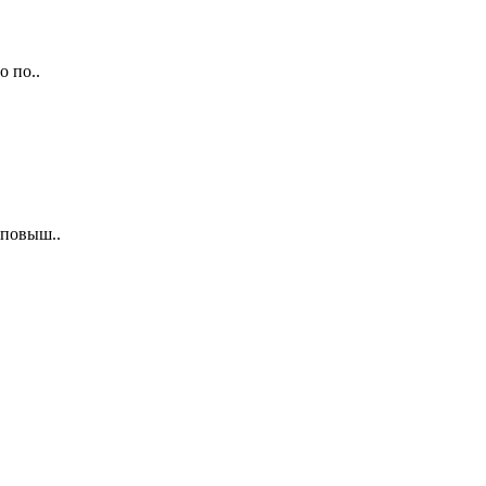
 по..
 повыш..