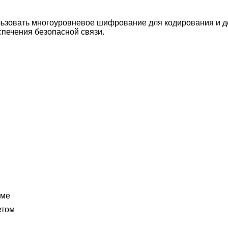
ьзовать многоуровневое шифрование для кодирования и д
спечения безопасной связи.
име
етом