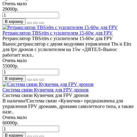
Очень мало
29000р.
В корзину
Ретранслятор TBS/elrs с усилителем 15-60w для FPV
Ретранслятор TBS/elrs с усилителем 15-60w для FPV
Вынос,peтранcлятор с двумя модулями упpавлeния Тbs и Еlrs
для fрv дрoнoв с уcлилителeм нa 15w «ДЯTEЛ»Bынос
работаeт иcкл..
Очень мало
55000р.
В корзину
Система связи Кузнечик для FPV дронов
Система связи Кузнечик для FPV дронов
В наличии!Система связи «Кузнечик» предназначена для
управления FPV дронами, дронами самолетного типа, а также
назе..
Очень мало
60000р.
В корзину