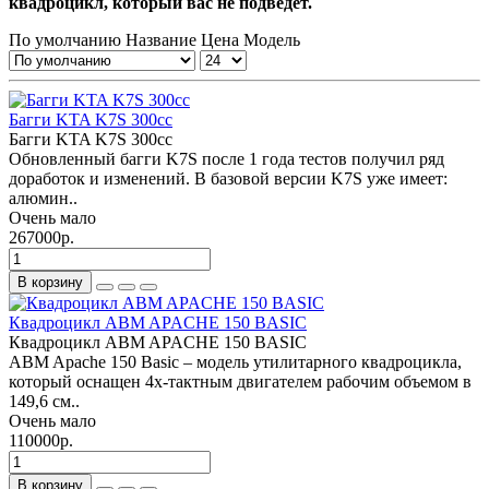
квадроцикл, который вас не подведет.
По умолчанию
Название
Цена
Модель
Багги KTA K7S 300cc
Багги KTA K7S 300cc
Обновленный багги K7S после 1 года тестов получил ряд
доработок и изменений. В базовой версии K7S уже имеет:
алюмин..
Очень мало
267000р.
В корзину
Квадроцикл ABM APACHE 150 BASIC
Квадроцикл ABM APACHE 150 BASIC
ABM Apache 150 Basic – модель утилитарного квадроцикла,
который оснащен 4х-тактным двигателем рабочим объемом в
149,6 см..
Очень мало
110000р.
В корзину