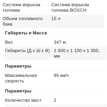
Система впрыска
Система впрыска
топлива
топлива BOSСH
Объем топливного
15
л
бака
Габариты и Масса
Вес
347 кг.
Габариты (Д x Ш x В)
2 300 x 1 100 x 1 350,
мм
Параметры
Максимальная
95
км/ч
скорость
Параметры
Количество мест
2