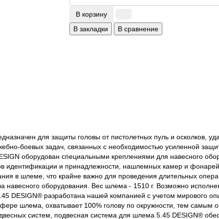
В корзину
В закладки
В сравнение
дназначен для защиты головы от пистолетных пуль и осколков, у
жебно-боевых задач, связанных с необходимостью усиленной защит
ESIGN оборудован специальными креплениями для навесного обор
ов идентификации и принадлежности, нашлемных камер и фонарей)
ния в шлеме, что крайне важно для проведения длительных опера
а навесного оборудования. Вес шлема - 1510 г. Возможно исполнен
5.45 DESIGN® разработана нашей компанией с учетом мирового оп
 сфере шлема, охватывает 100% голову по окружности, тем самым
одвесных систем, подвесная система для шлема 5.45 DESIGN® обе