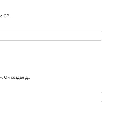
с CP ..
 Он создан д..