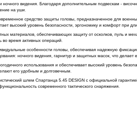
и ночного видения. Благодаря дополнительным подвескам - височ
ение на уши.
временное средство защиты головы, предназначенное для военных
етает высокий уровень безопасности, эргономику и комфорт при д
ных материалов, обеспечивающих защиту от осколков, пуль и мех
ь во время активных операций.
дивидуальные особенности головы, обеспечивая надежную фиксац
вания: ночного видения, гарнитур и защитных масок, что делает 
огодичного использования и обеспечивает высокий уровень безопа
елают его удобным и долговечным.
истический шлем Спартанца 5.45 DESIGN с официальной гарантией 
функциональность современного тактического снаряжения.