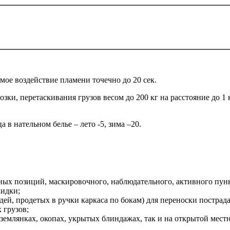
мое воздействие пламени точечно до 20 сек.
ки, перетаскивания грузов весом до 200 кг на расстояние до 1 км
в нательном белье – лето -5, зима –20.
ных позиций, маскировочного, наблюдательного, активного пунк
кидки;
дей, продетых в ручки каркаса по бокам) для переноски пострад
 грузов;
 землянках, окопах, укрытых блиндажах, так и на открытой мест