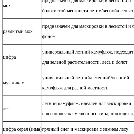
предназначен для маскировки в лесистой и
мох
болотистой местности летом/весной/осенью
предназначен для маскировки в лесистой и
размытый мох
фоном
универсальный летний камуфляж, подходит
цифра
для зеленой растительности, леса и болот
универсальный летний/весенний/осенний
мультикам
камуфляж для разной местности
летний камуфляж, идеален для маскировки
лес
в лесополосах смешенного типа, подходит 
цифра серая (зима)
грязный снег и маскировка с зимнем лесу