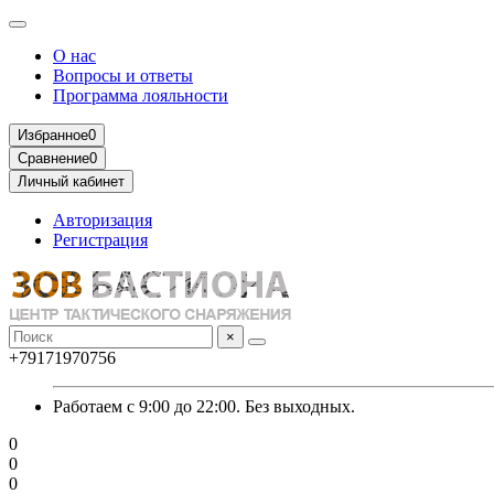
О нас
Вопросы и ответы
Программа лояльности
Избранное
0
Сравнение
0
Личный кабинет
Авторизация
Регистрация
×
+79171970756
Работаем с 9:00 до 22:00. Без выходных.
0
0
0