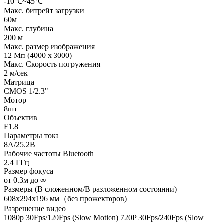
-10℃~45℃
Макс. битрейт загрузки
60м
Макс. глубина
200 м
Макс. размер изображения
12 Mп (4000 x 3000)
Макс. Скорость погружения
2 м/сек
Матрица
CMOS 1/2.3"
Мотор
8шт
Объектив
F1.8
Параметры тока
8A/25.2В
Рабочие частоты Bluetooth
2.4 ГГц
Размер фокуса
от 0.3м до ∞
Размеры (В сложенном/В разложенном состоянии)
608x294x196 мм（без прожекторов)
Разрешение видео
1080p 30Fps/120Fps (Slow Motion) 720P 30Fps/240Fps (Slow