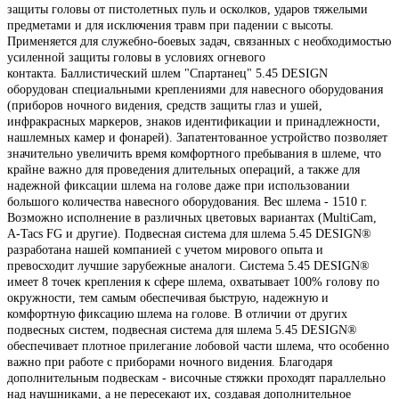
защиты головы от пистолетных пуль и осколков, ударов тяжелыми
предметами и для исключения травм при падении с высоты.
Применяется для служебно-боевых задач, связанных с необходимостью
усиленной защиты головы в условиях огневого
контакта.
Баллистический шлем "Спартанец" 5.45 DESIGN
оборудован специальными креплениями для навесного оборудования
(приборов ночного видения, средств защиты глаз и ушей,
инфракрасных маркеров, знаков идентификации и принадлежности,
нашлемных камер и фонарей). Запатентованное устройство позволяет
значительно увеличить время комфортного пребывания в шлеме, что
крайне важно для проведения длительных операций, а также для
надежной фиксации шлема на голове даже при использовании
большого количества навесного оборудования. Вес шлема - 1510 г.
Возможно исполнение в различных цветовых вариантах (MultiCam,
A-Tacs FG и другие). Подвесная система для шлема 5.45 DESIGN®
разработана нашей компанией с учетом мирового опыта и
превосходит лучшие зарубежные аналоги. Система 5.45 DESIGN®
имеет 8 точек крепления к сфере шлема, охватывает 100% голову по
окружности, тем самым обеспечивая быструю, надежную и
комфортную фиксацию шлема на голове. В отличии от других
подвесных систем, подвесная система для шлема 5.45 DESIGN®
обеспечивает плотное прилегание лобовой части шлема, что особенно
важно при работе с приборами ночного видения. Благодаря
дополнительным подвескам - височные стяжки проходят параллельно
над наушниками, а не пересекают их, создавая дополнительное