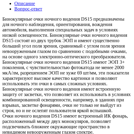
Описание
Вопрос-ответ
Бинокулярные очки ночного видения DS15 предназначены
для ночного наблюдения, ориентирования, вождения
автомобиля, выполнения специальных задач в условиях
низкой освещенности. Бинокулярные очки ночного видения
DS15 состоят из двух трубок ЭОП и имеют существенно
больший угол поля зрения, сравнимый с углом поля зрения
невооруженным глазом по сравнению с подобными очками,
на основе одного электронно-оптического преобразователя.
Бинокулярные очки ночного видения DS15 имеют ЭОП 3+
поколения, с чувствительностью фотокатода не менее 2000
мкА/лм, разрешением ЭОП не хуже 69 шт/мм, эти показатели
характеризуют высокое качество картинки и позволяют
использовать эти очки в самых сложных условиях.
Бинокулярные очки ночного видения имеют встроенную
защиту от засветки, что позволяет их использовать в условиях
комбинированной освещенности, например, в зданиях при
взрывах, засветке фонарями, очки не только не выйдут из
строя, но и не ослепят пользователя яркой вспышкой.
Очки ночного видения DS15 имеют встроенный ИК фонарь,
расположенный между двух монокуляров, позволяет
подсвечивать ближнее окружающие пространство в
невидимом невооруженным глазом спектре.