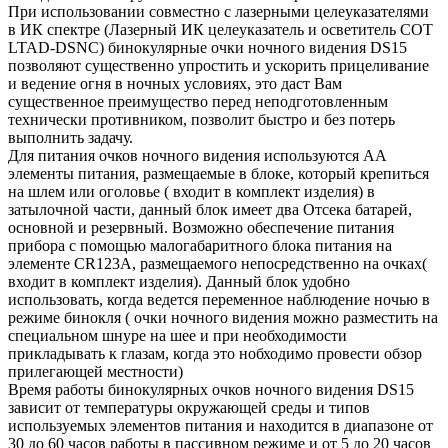
При использовании совместно с лазерными целеуказателями
в ИК спектре (
Лазерный ИК целеуказатель и осветитель СОТ
LTAD-DSNC
) бинокулярные очки ночного видения DS15
позволяют существенно упростить и ускорить прицеливание
и ведение огня в ночных условиях, это даст Вам
существенное преимущество перед неподготовленным
технически противником, позволит быстро и без потерь
выполнить задачу.
Для питания очков ночного видения используются АА
элементы питания, размещаемые в блоке, который крепиться
на шлем или оголовье ( входит в комплект изделия) в
затылочной части, данный блок имеет два Отсека батарей,
основной и резервный. Возможно обеспечение питания
прибора с помощью малогабаритного блока питания на
элементе CR123A, размещаемого непосредственно на очках(
входит в комплект изделия). Данный блок удобно
использовать, когда ведется переменное наблюдение ночью в
режиме бинокля ( очки ночного видения можно разместить на
специальном шнуре на шее и при необходимости
прикладывать к глазам, когда это нобходимо провести обзор
прилегающей местности)
Время работы бинокулярных очков ночного видения DS15
зависит от температуры окружающей среды и типов
используемых элементов питания и находится в диапазоне от
30 до 60 часов работы в пассивном режиме и от 5 до 20 часов