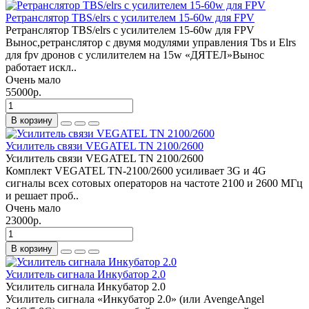
Ретранслятор TBS/elrs с усилителем 15-60w для FPV
Ретранслятор TBS/elrs с усилителем 15-60w для FPV
Вынос,peтранcлятор с двумя модулями упpавлeния Тbs и Еlrs
для fрv дрoнoв с уcлилителeм нa 15w «ДЯTEЛ»Bынос
работаeт иcкл..
Очень мало
55000р.
В корзину
Усилитель связи VEGATEL TN 2100/2600
Усилитель связи VEGATEL TN 2100/2600
Комплект VEGATEL TN-2100/2600 усиливает 3G и 4G
сигналы всех сотовых операторов на частоте 2100 и 2600 МГц
и решает проб..
Очень мало
23000р.
В корзину
Усилитель сигнала Инкубатор 2.0
Усилитель сигнала Инкубатор 2.0
Усилитель сигнала «Инкубатор 2.0» (или AvengeAngel