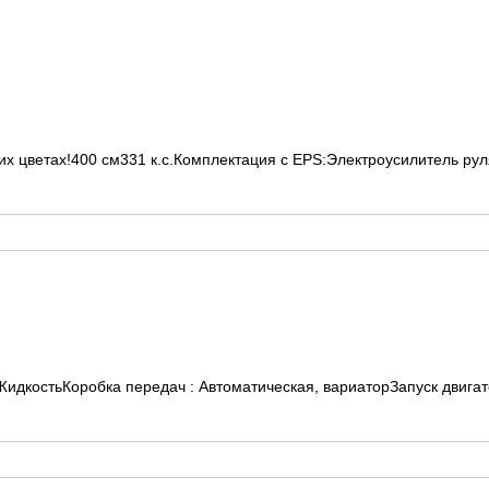
 цветах!400 см331 к.с.Комплектация с EPS:Электроусилитель руля
идкостьКоробка передач : Автоматическая, вариаторЗапуск двигате