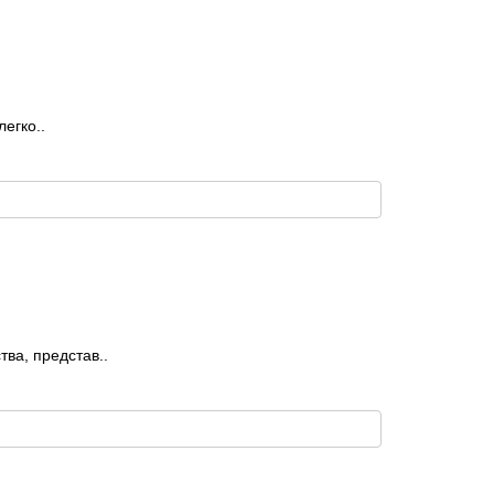
егко..
ва, представ..