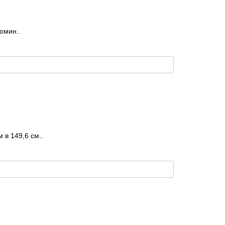
юмин..
в 149,6 см..