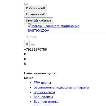
Избранное
0
Сравнение
0
Личный кабинет
×
+79171970756
0
0
0
Ваша корзина пуста!
Меню
FPV дроны
Беспилотные подводные аппараты
Бронежилеты
Бронеплиты
Военная оптика