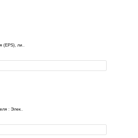
 (EPS), ли..
ля : Элек..