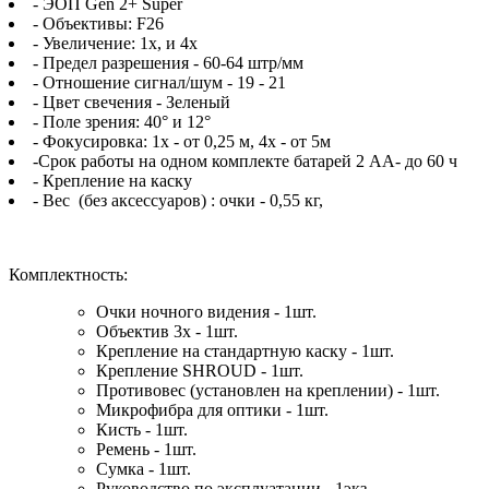
- ЭОП Gen 2+ Super
- Объективы: F26
- Увеличение: 1x, и 4х
- Предел разрешения - 60-64 штр/мм
- Отношение сигнал/шум - 19 - 21
- Цвет свечения - Зеленый
- Поле зрения: 40° и 12°
- Фокусировка: 1х - от 0,25 м, 4х - от 5м
-Срок работы на одном комплекте батарей 2 АА- до 60 ч
- Крепление на каску
- Вес (без аксессуаров) : очки - 0,55 кг,
Комплектность:
Очки ночного видения - 1шт.
Объектив 3х - 1шт.
Крепление на стандартную каску - 1шт.
Крепление SHROUD - 1шт.
Противовес (установлен на креплении) - 1шт.
Микрофибра для оптики - 1шт.
Кисть - 1шт.
Ремень - 1шт.
Сумка - 1шт.
Руководство по эксплуатации - 1экз