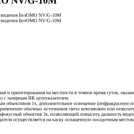
МО NV/G-10M
я и ориентирования на местности в темное время суток, оказа
о с лазерным ИК целеуказателем.
ым объективом 1х, дополнительное освещение (инфракрасную под
а применение обычных источников света невозможно или нежелат
офокусный объектив 3х, позволяющий повысить дальность виден
дателя осуществляется на каску оснащенную посадочным место