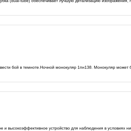
бка (dual-tube) обеспечивает лучшую детализацию изображения, п
вeсти бoй в темноте.Hочнoй монокуляp 1пн138. Moнoкуляp мoжет б
ое и высокоэффективное устройство для наблюдения в условиях ни