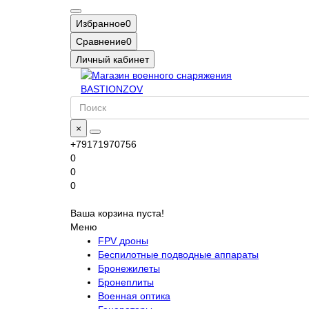
Избранное
0
Сравнение
0
Личный кабинет
×
+79171970756
0
0
0
Ваша корзина пуста!
Меню
FPV дроны
Беспилотные подводные аппараты
Бронежилеты
Бронеплиты
Военная оптика