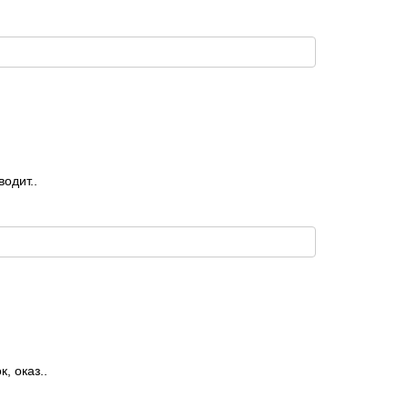
одит..
, оказ..