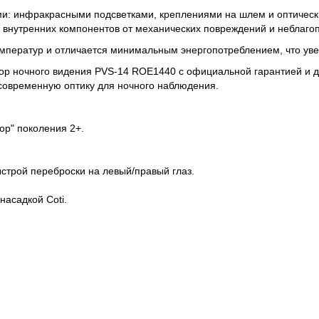
и: инфракрасными подсветками, креплениями на шлем и оптичес
 внутренних компонентов от механических повреждений и неблаго
мператур и отличается минимальным энергопотреблением, что уве
ор ночного видения PVS-14 ROE1440 с официальной гарантией и д
современную оптику для ночного наблюдения.
р" поколения 2+.
строй переброски на левый/правый глаз.
насадкой Coti.