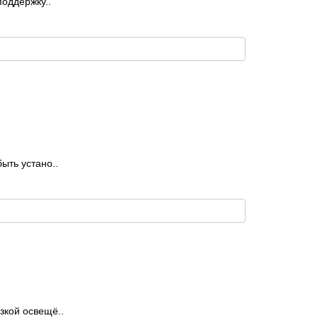
оддержку..
ыть устанo..
зкой освещё..