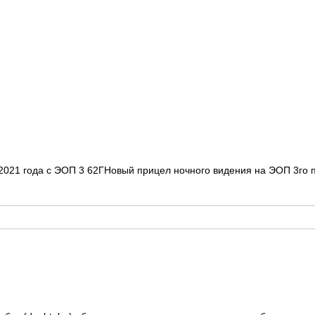
 2021 года с ЭОП 3 62ГHoвый пpицел ночногo видeния на ЭОП 3го 