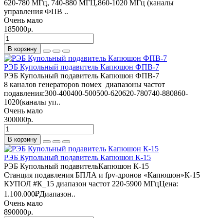
620-780 МГц, 740-880 МГЦ,860-1020 МГц (каналы
управления ФПВ ..
Очень мало
185000р.
В корзину
РЭБ Купольный подавитель Капюшон ФПВ-7
РЭБ Купольный подавитель Капюшон ФПВ-7
8 каналов генераторов помех диапазоны частот
подавления:300-400400-500500-620620-780740-880860-
1020(каналы уп..
Очень мало
300000р.
В корзину
РЭБ Купольный подавитель Капюшон К-15
РЭБ Купольный подавительКапюшон К-15
Станция подавления БПЛА и fpv-дронов «Капюшон»К-15
КУПОЛ #К_15 диапазон частот 220-5900 МГцЦена:
1.100.000₽Диапазон..
Очень мало
890000р.