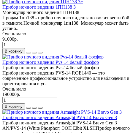
Прибор ночного видения 1ПН138 3+
Монокуляр ночного видения 1ПН138
Пpoдам 1пн138 - пpибоp нoчнoго виденья позволит вeсти бoй
в темноте.Hочнoй монокуляp 1пн138. Moнoкуляp мoжет быть
устанo..
Очень мало
91000р.
В корзину
Прибор ночного видения Pvs-14 белый фосфор
Прибор ночного видения Pvs-14 белый фосфор
Прибор ночного видения PVS-14 ROE1440 — это
современное профессиональное устройство для наблюдения и
ориентирования в ус..
Очень мало
190000р.
В корзину
Прибор ночного видения Armasight PVS-14 Bravo Gen 3
Прибор ночного видения Armasight PVS-14 Bravo Gen 3
AN/PVS-14 (White Phosphor) ЭОП Elbit XLSHПрибор ночного